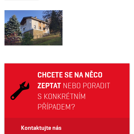
CHCETE SE NA NĚCO
ZEPTAT
NEBO PORADIT
S KONKRÉTNÍM
PŘÍPADEM?
Kontaktujte nás