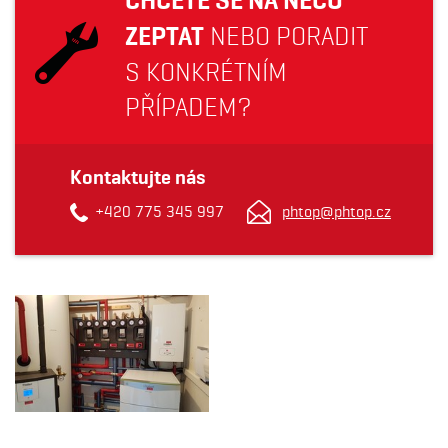
ZEPTAT
NEBO PORADIT
S KONKRÉTNÍM
PŘÍPADEM?
Kontaktujte nás
+420 775 345 997
phtop@phtop.cz