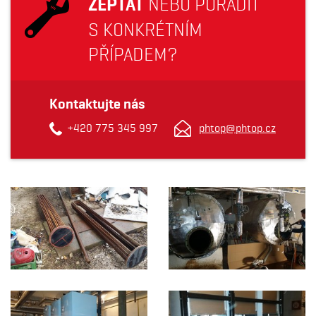
ZEPTAT
NEBO PORADIT
S KONKRÉTNÍM
PŘÍPADEM?
Kontaktujte nás
+420 775 345 997
phtop@phtop.cz